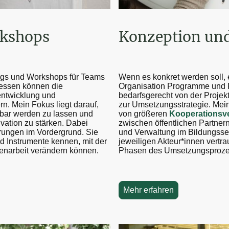
rkshops
Konzeption un
ngs und Workshops
für Teams
Wenn es konkret werden soll, e
essen können die
Organisation Programme und P
entwicklung und
bedarfsgerecht von der Projek
rn. Mein Fokus liegt darauf,
zur Umsetzungsstrategie. Meine
rbar werden zu lassen und
von größeren
Kooperationsv
vation zu stärken. Dabei
zwischen öffentlichen Partnern
rungen im Vordergrund. Sie
und Verwaltung im Bildungssek
d Instrumente kennen, mit der
jeweiligen Akteur*innen vertr
enarbeit verändern können.
Phasen des Umsetzungsproze
Mehr erfahren