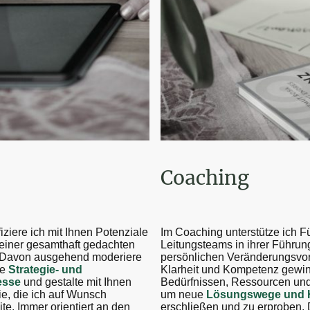
Coaching
Im Coaching unterstütze ich F
iziere ich mit Ihnen Potenziale
Leitungsteams in ihrer Führung
n einer gesamthaft gedachten
persönlichen Veränderungsvor
 Davon ausgehend moderiere
Klarheit und Kompetenz gewinn
ie
Strategie- und
Bedürfnissen, Ressourcen und
esse
und gestalte mit Ihnen
um neue
Lösungswege und H
e, die ich auf Wunsch
erschließen und zu erproben. 
ite. Immer orientiert an den